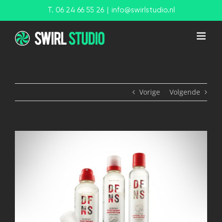
Ga
T. 06 24 66 55 26
|
info@swirlstudio.nl
naar
inhoud
Vorige
Volgende
View
Larger
Image