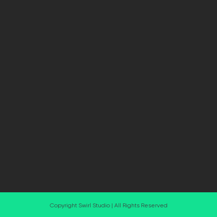
Copyright Swirl Studio | All Rights Reserved