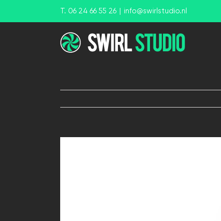
Ga
T. 06 24 66 55 26
|
info@swirlstudio.nl
naar
inhoud
View
Larger
Image