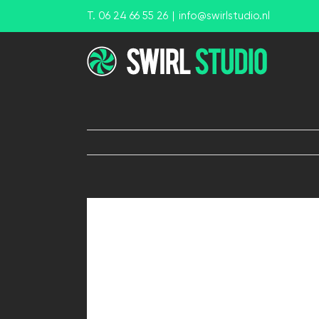
Ga
T. 06 24 66 55 26
|
info@swirlstudio.nl
naar
inhoud
View
Larger
Image