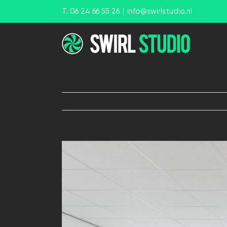
Ga
T. 06 24 66 55 26
|
info@swirlstudio.nl
naar
inhoud
View
Larger
Image