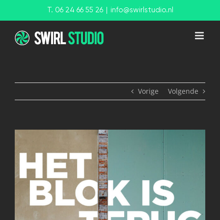
Ga
T. 06 24 66 55 26
|
info@swirlstudio.nl
naar
inhoud
Vorige
Volgende
View
Larger
Image