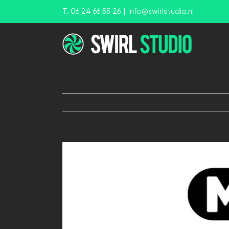
Ga
T. 06 24 66 55 26
|
info@swirlstudio.nl
naar
inhoud
View
Larger
Image