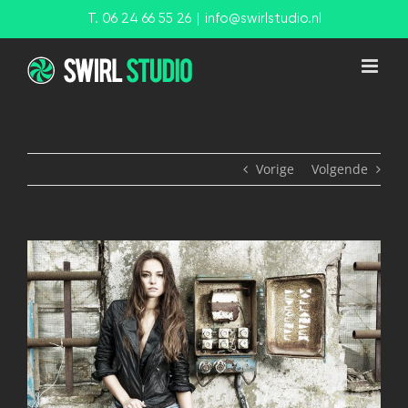
Ga
T. 06 24 66 55 26
|
info@swirlstudio.nl
naar
inhoud
Vorige
Volgende
View
Larger
Image