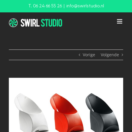
Ga
T. 06 24 66 55 26
|
info@swirlstudio.nl
naar
inhoud
Vorige
Volgende
View
Larger
Image