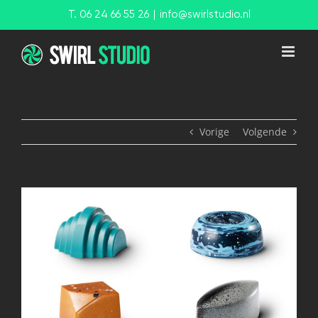
Ga
T. 06 24 66 55 26
|
info@swirlstudio.nl
naar
inhoud
Vorige
Volgende
View
Larger
Image