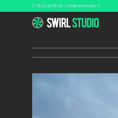
Ga
T. 06 24 66 55 26
|
info@swirlstudio.nl
naar
inhoud
View
Larger
Image