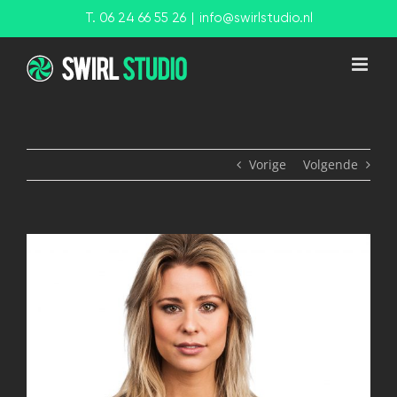
Ga
T. 06 24 66 55 26
|
info@swirlstudio.nl
naar
inhoud
Vorige
Volgende
View
Larger
Image