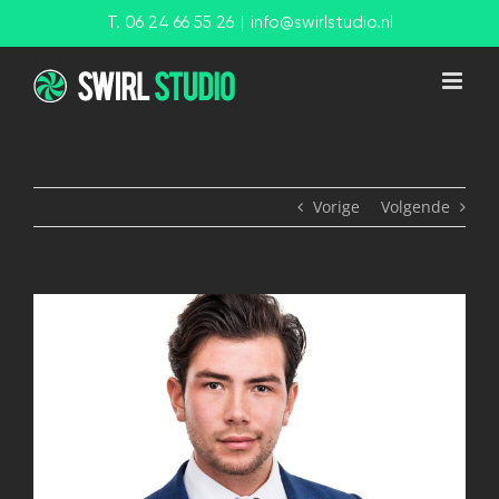
Ga
T. 06 24 66 55 26
|
info@swirlstudio.nl
naar
inhoud
Vorige
Volgende
View
Larger
Image