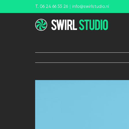
Ga
T. 06 24 66 55 26
|
info@swirlstudio.nl
naar
inhoud
View
Larger
Image