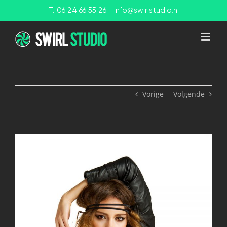
Ga
T. 06 24 66 55 26
|
info@swirlstudio.nl
naar
inhoud
Vorige
Volgende
View
Larger
Image