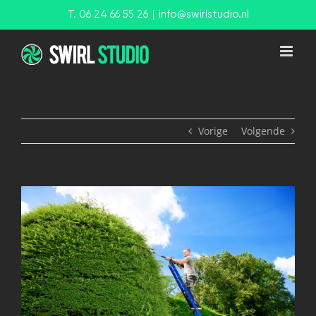
Ga
T. 06 24 66 55 26
|
info@swirlstudio.nl
naar
inhoud
Vorige
Volgende
View
Larger
Image