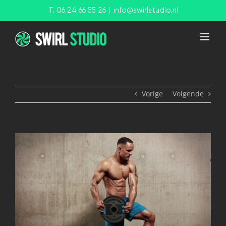
Ga
T. 06 24 66 55 26
|
info@swirlstudio.nl
naar
inhoud
Vorige
Volgende
View
Larger
Image