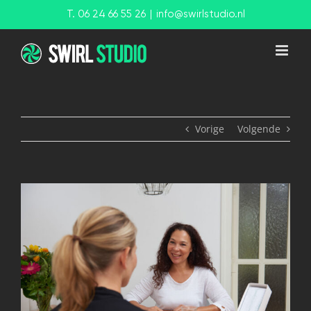
Ga
T. 06 24 66 55 26
|
info@swirlstudio.nl
naar
inhoud
Vorige
Volgende
View
Larger
Image