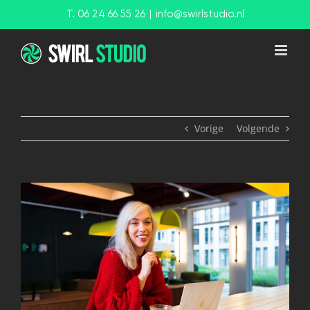
Ga
T. 06 24 66 55 26
|
info@swirlstudio.nl
naar
inhoud
Vorige
Volgende
View
Larger
Image