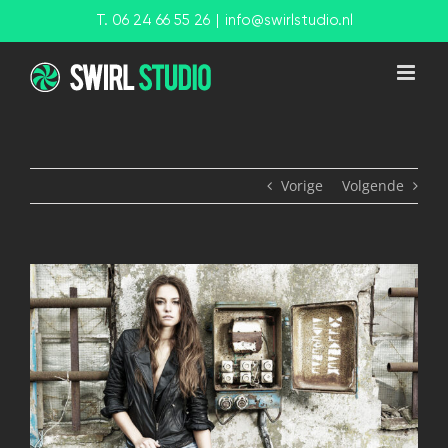
Ga
T. 06 24 66 55 26
|
info@swirlstudio.nl
naar
inhoud
Vorige
Volgende
View
Larger
Image