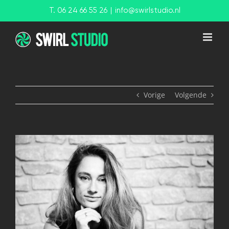
Ga
T. 06 24 66 55 26
|
info@swirlstudio.nl
naar
inhoud
Vorige
Volgende
View
Larger
Image