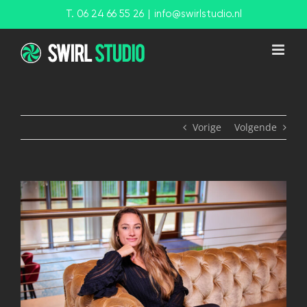
Ga
T. 06 24 66 55 26
|
info@swirlstudio.nl
naar
inhoud
Vorige
Volgende
View
Larger
Image