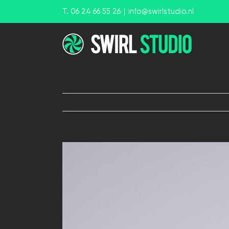
Ga
T. 06 24 66 55 26
|
info@swirlstudio.nl
naar
inhoud
View
Larger
Image