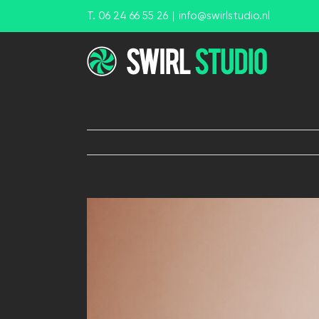
Ga
T. 06 24 66 55 26
|
info@swirlstudio.nl
naar
inhoud
View
Larger
Image