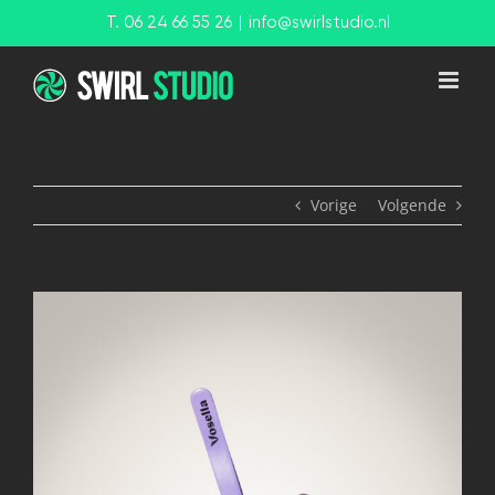
Ga
T. 06 24 66 55 26
|
info@swirlstudio.nl
naar
inhoud
Vorige
Volgende
View
Larger
Image