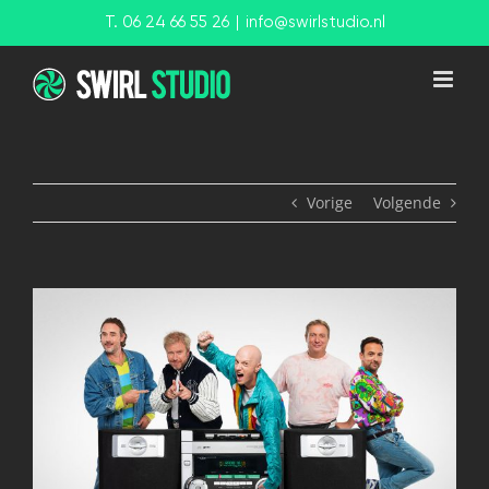
Ga
T. 06 24 66 55 26
|
info@swirlstudio.nl
naar
inhoud
Vorige
Volgende
View
Larger
Image