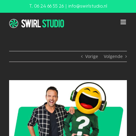
Ga
T. 06 24 66 55 26
|
info@swirlstudio.nl
naar
inhoud
Vorige
Volgende
View
Larger
Image