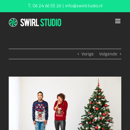
Ga
T. 06 24 66 55 26
|
info@swirlstudio.nl
naar
inhoud
Vorige
Volgende
View
Larger
Image