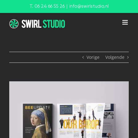
Ga
T. 06 24 66 55 26
|
info@swirlstudio.nl
naar
inhoud
Vorige
Volgende
View
Larger
Image