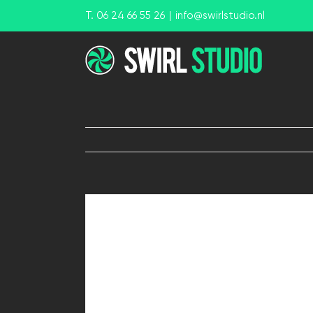
Ga
T. 06 24 66 55 26
|
info@swirlstudio.nl
naar
inhoud
View
Larger
Image