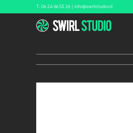
Ga
T. 06 24 66 55 26
|
info@swirlstudio.nl
naar
inhoud
View
Larger
Image