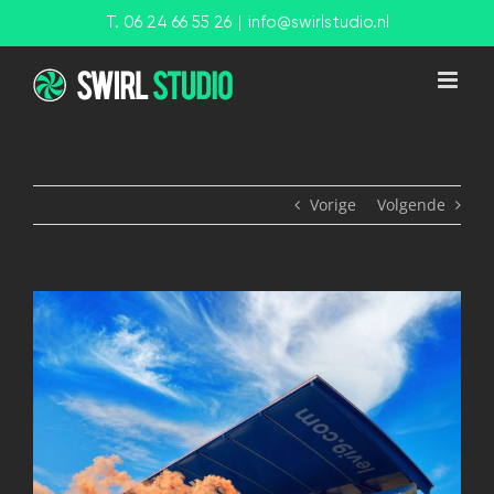
Ga
T. 06 24 66 55 26
|
info@swirlstudio.nl
naar
inhoud
Vorige
Volgende
View
Larger
Image