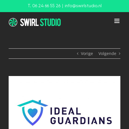
Ga
T. 06 24 66 55 26
|
info@swirlstudio.nl
naar
inhoud
Vorige
Volgende
View
Larger
Image