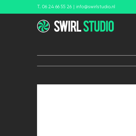
Ga
T. 06 24 66 55 26
|
info@swirlstudio.nl
naar
inhoud
View
Larger
Image