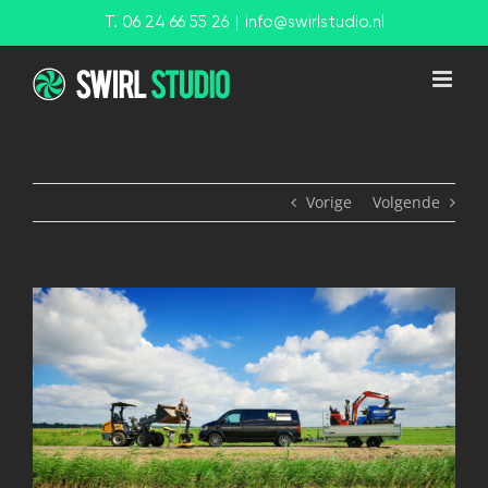
Ga
T. 06 24 66 55 26
|
info@swirlstudio.nl
naar
inhoud
Vorige
Volgende
View
Larger
Image