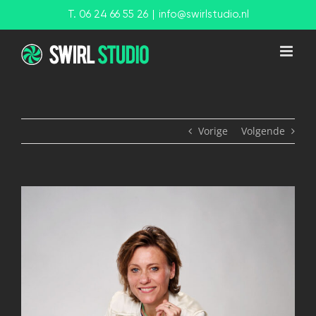
Ga
T. 06 24 66 55 26
|
info@swirlstudio.nl
naar
inhoud
Vorige
Volgende
View
Larger
Image